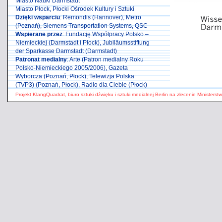
Miasto Nauki Darmstadt
Miasto Płock, Płocki Ośrodek Kultury i Sztuki
Dzięki wsparciu
: Remondis (Hannover), Metro
(Poznań), Siemens Transportation Systems, QSC
Wspierane przez
: Fundację Współpracy Polsko –
Niemieckiej (Darmstadt i Płock), Jubiläumsstiftung
der Sparkasse Darmstadt (Darmstadt)
Patronat medialny
: Arte (Patron medialny Roku
Polsko-Niemieckiego 2005/2006), Gazeta
Wyborcza (Poznań, Płock), Telewizja Polska
(TVP3) (Poznań, Płock), Radio dla Ciebie (Płock)
Projekt
KlangQuadrat, biuro sztuki dźwięku i sztuki medialnej Berlin
na zlecenie
Ministerst